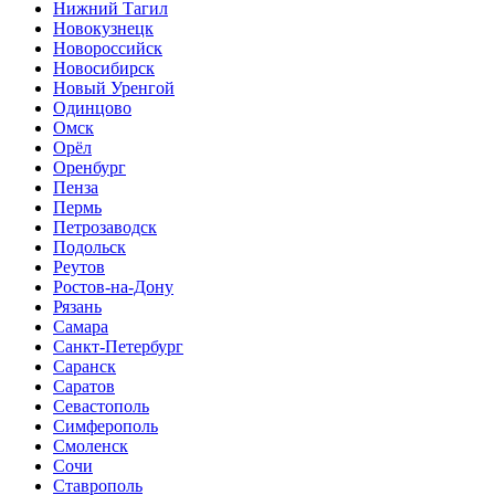
Нижний Тагил
Новокузнецк
Новороссийск
Новосибирск
Новый Уренгой
Одинцово
Омск
Орёл
Оренбург
Пенза
Пермь
Петрозаводск
Подольск
Реутов
Ростов-на-Дону
Рязань
Самара
Санкт-Петербург
Саранск
Саратов
Севастополь
Симферополь
Смоленск
Сочи
Ставрополь